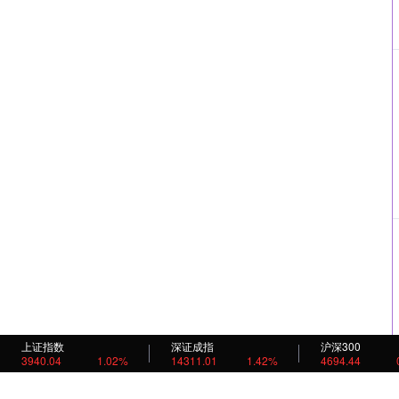
上证指数
深证成指
沪深300
3940.04
1.02%
14311.01
1.42%
4694.44