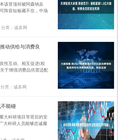
，本该登顶却被阿森纳反
，可阵容短板藏不住，中场
分类：
诚多网
域 推动供给与消费良
费良性互动、相互促进(权
《关于增强消费品供需适配
分类：
诚多网
线不能碰
术、重大科研项目等背后的安
广大科研人员能够忠诚履