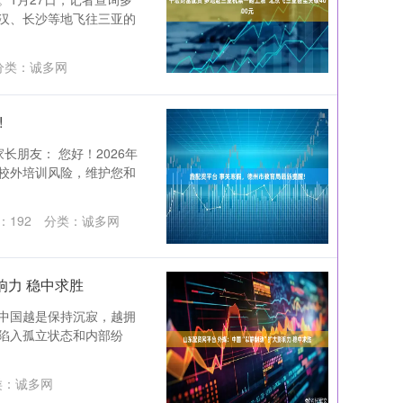
汉、长沙等地飞往三亚的
分类：
诚多网
!
长朋友： 您好！2026年
校外培训风险，维护您和
：
192
分类：
诚多网
响力 稳中求胜
中国越是保持沉寂，越拥
陷入孤立状态和内部纷
类：
诚多网