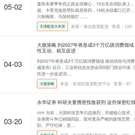
曼联本赛季争四之路走得揪心，15分丢在弱队身上
05-02
超。卡里克临危带队稳居第四，14轮决战窗口已开
只剩梅努、乌加特能打，....
来源：微信股票配资
查看：
125
天津配资大本营
大旗策略 到2027年将形成3个万亿级消费领
性互动、相互促进
到2027年将形成3个万亿级消费领域 推动供给与消
04-03
威发布) 近日，工业和信息化部会同5部门联合印发
性进一步促进消....
来源：靠谱的股票配资平台
查看：
97
大旗策略
永华证券 科研夫妻携密投敌获刑 这些保密红
rrrrr 当前，大国科技竞争日趋激烈，关键核心技
03-20
全保密斗争已硝烟四起。面对复杂严峻的敌情态势，
职、严守纪律，坚....
永华证券