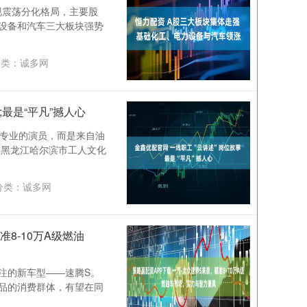
现震荡分化格局，主要股
设备和汽车三大板块强势
类：
诚多网
;最是“平凡”撼人心
是专业的演员，而是来自油
在黑龙江哈尔滨市工人文化
分类：
诚多网
准8-10万A级燃油
注的新车型——速腾S。
品的消费群体，有望在同