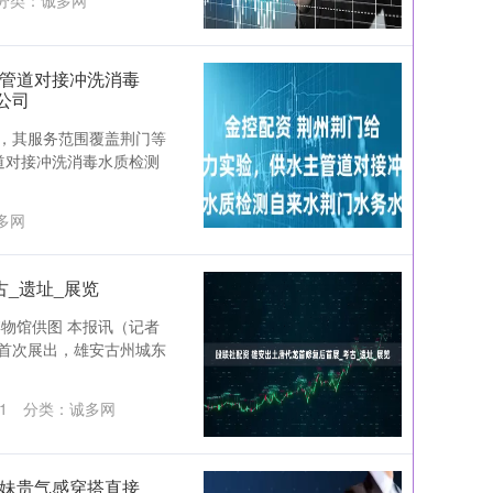
分类：
诚多网
主管道对接冲洗消毒
公司
，其服务范围覆盖荆门等
道对接冲洗消毒水质检测
多网
古_遗址_展览
物馆供图 本报讯（记者
首次展出，雄安古州城东
1
分类：
诚多网
甜妹贵气感穿搭直接