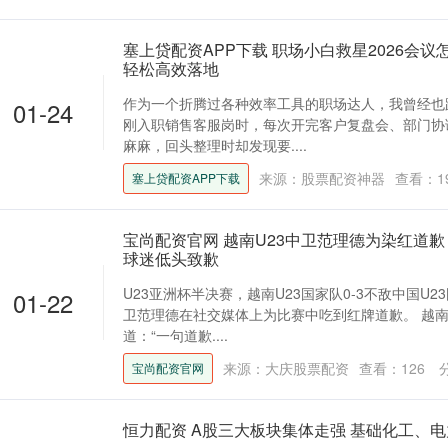
塞上贷配资APP下载 职场小白救星2026会
轻松高效落地
作为一个折腾过各种效率工具的职场达人，我曾经也
01-24
刚入职销售客服岗时，每次开完客户复盘会、部门协
麻麻，回头整理时却发现要....
来源：股票配资神器
查看：
1
塞上贷配资APP下载
宝尚配资官网 越南U23中卫范理德为染红道
球迷低头致歉
U23亚洲杯半决赛，越南U23国家队0-3不敌中国U2
01-22
卫范理德在社交媒体上为比赛中吃到红牌道歉。 越南
道：“一句道歉....
来源：大庆股票配资
查看：
126
宝尚配资官网
恒力配资 A股三大板块集体走强 基础化工、