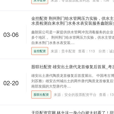
来源：专业股票配资利息
查看：
156
金控配资 荆州荆门给水管网压力实验，供水
水质检测自来水荆门水务水表安装服务鑫朗宸
鑫朗宸公司是一家提供供水管网冲洗消毒服务的企业
03-06
多个地区 。 荆州荆门给水管网压力实验，供水主管
自来水荆门水务水表安装....
来源：贵丰配资
查看：
113
分类：
诚
金控配资
股联社配资 雄安出土唐代龙首修复后首展_考
雄安出土唐代陶质龙首修复后首度展出。 中国考古博
02-20
刘苏雅）雄安古州城出土的两件唐代陶质龙首修复后
南部发掘的大型唐代寺....
来源：安全的股票配资平台
查看：
13
股联社配资
天臣配资官网 林允这一身小白裙太好看了！