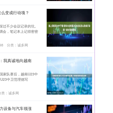
议怎么变成行动项？
踩过不少会议记录的坑。
调会，笔记本上记得密密
98
分类：
诚多网
歉：我真诚地向越南
3国家队赛后，越南U23中
U23中卫范理德写
分类：
诚多网
电力设备与汽车领涨