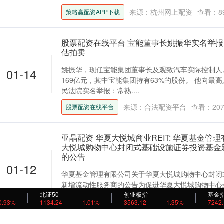
来源：杭州网上配资
查看：
8
策略赢配资APP下载
股票配资在线平台 宝能董事长姚振华实名举报
估拍卖
姚振华，现任宝能集团董事长及观致汽车实际控制人
01-14
169亿元，其中宝能集团持有63%的股份。 他向最
民法院实名举报：常熟....
来源：合法配资平台
查看：
20
股票配资在线平台
亚晶配资 华夏大悦城商业REIT: 华夏基金管
大悦城购物中心封闭式基础设施证券投资基金
的公告
01-12
华夏基金管理有限公司关于华夏大悦城购物中心封闭
新增流动性服务商的公告为促进华夏大悦城购物中心
北证50
基金（以下简称：“华夏大....
创业板指
基金
0.93%
1134.24
1.01%
3563.12
1.35%
7242
来源：中国股票配资
查看：
178
分类
亚晶配资