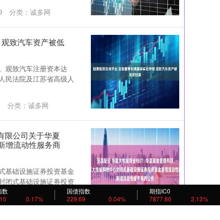
9
分类：
诚多网
 观致汽车资产被低
。观致汽车注册资本达
高人民法院及江苏省高级人
7
分类：
诚多网
理有限公司关于华夏
新增流动性服务商
式基础设施证券投资基金
封闭式基础设施证券投资
指数
国债指数
期指IC0
.10
0.17%
229.69
0.04%
7877.80
2.13%
：
诚多网