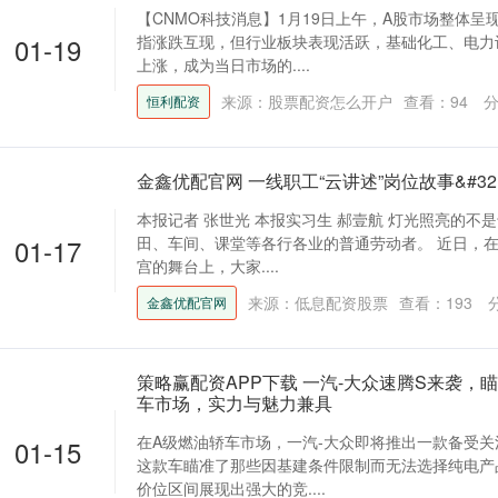
【CNMO科技消息】1月19日上午，A股市场整体呈
01-19
指涨跌互现，但行业板块表现活跃，基础化工、电力
上涨，成为当日市场的....
来源：股票配资怎么开户
查看：
94
分
恒利配资
金鑫优配官网 一线职工“云讲述”岗位故事&#32
本报记者 张世光 本报实习生 郝壹航 灯光照亮的不
01-17
田、车间、课堂等各行各业的普通劳动者。 近日，
宫的舞台上，大家....
来源：低息配资股票
查看：
193
金鑫优配官网
策略赢配资APP下载 一汽-大众速腾S来袭，瞄
车市场，实力与魅力兼具
在A级燃油轿车市场，一汽-大众即将推出一款备受关
01-15
这款车瞄准了那些因基建条件限制而无法选择纯电产
价位区间展现出强大的竞....