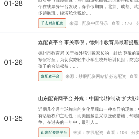
01-28
个在线票务平台发现，春节假期前，北京、成都、武
多趟航班，经济舱含税价....
来源：配资中国登录
查看：
176
千宏财富配资
鑫配资平台 事关寒假，德州市教育局最新提醒
德州市教育局 关于校外培训致家长的一封信 尊敬的家
01-26
寒假将至，为切实减轻中小学生校外培训负担，防范
孩子的合法权益，....
来源：炒股配资网站拾必选配资
查看
鑫配资平台
山东配资网平台 外媒：中国“以静制动”扩大影
近期几个月全球舞台的变化呈现出一种奇异的现象：
01-25
有话语权和主动性；而美国越是采取强硬措施，却越
争。在过去的一年中，最引人....
来源：在线配资
查看：
106
分
山东配资网平台