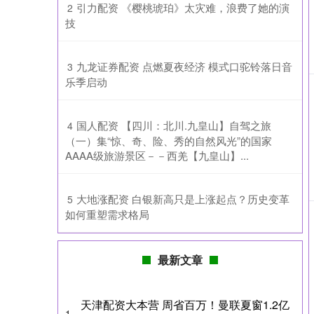
​引力配资 《樱桃琥珀》太灾难，浪费了她的演
2
技
​九龙证券配资 点燃夏夜经济 模式口驼铃落日音
3
乐季启动
​国人配资 【四川：北川.九皇山】自驾之旅
4
（一）集“惊、奇、险、秀的自然风光”的国家
AAAA级旅游景区－－西羌【九皇山】...
​大地涨配资 白银新高只是上涨起点？历史变革
5
如何重塑需求格局
最新文章
天津配资大本营 周省百万！曼联夏窗1.2亿
1、