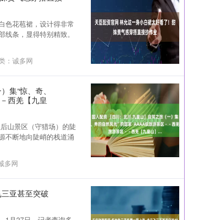
白色花苞裙，设计得非常
部线条，显得特别精致。
类：
诚多网
一）集“惊、奇、
－－西羌【九皇
 通往后山景区（守猎场）的陡
源不断地向陡峭的栈道涌
诚多网
飞三亚甚至突破
1月27日，记者查询多