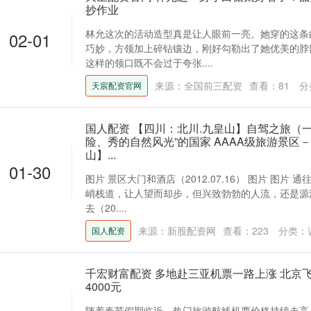
抄作业
林允这次的活动造型真是让人眼前一亮。她穿的这条
02-01
巧妙，方领加上碎钻镶边，刚好勾勒出了她优美的脖
这样的领口既不会过于夸张....
来源：全国前三配资
查看：
81
分
天宸配资官网
国人配资 【四川：北川.九皇山】自驾之旅（
险、秀的自然风光”的国家 AAAA级旅游景区
山】...
01-30
图片 景区大门和酒店（2012.07.16） 图片 图片
峭栈道，让人望而却步，但兴致勃勃的人流，还是源
去（20....
来源：新股配资网
查看：
223
分类：
国人配资
千宏财富配资 多地赴三亚机票一路上涨 北京
4000元
随着春节假期临近，热门旅游航线机票价格持续走高。