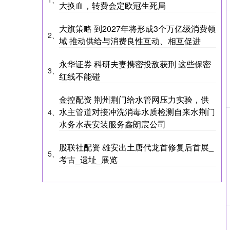
大换血，转费会定欧冠生死局
大旗策略 到2027年将形成3个万亿级消费领
2、
域 推动供给与消费良性互动、相互促进
永华证券 科研夫妻携密投敌获刑 这些保密
3、
红线不能碰
金控配资 荆州荆门给水管网压力实验，供
水主管道对接冲洗消毒水质检测自来水荆门
4、
水务水表安装服务鑫朗宸公司
股联社配资 雄安出土唐代龙首修复后首展_
5、
考古_遗址_展览