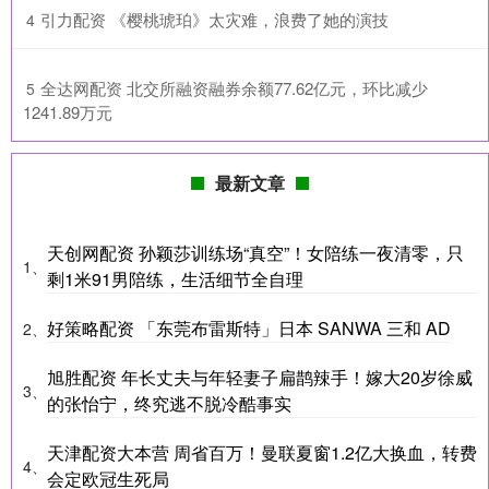
​引力配资 《樱桃琥珀》太灾难，浪费了她的演技
4
​全达网配资 北交所融资融券余额77.62亿元，环比减少
5
1241.89万元
最新文章
天创网配资 孙颖莎训练场“真空”！女陪练一夜清零，只
1、
剩1米91男陪练，生活细节全自理
好策略配资 「东莞布雷斯特」日本 SANWA 三和 AD
2、
旭胜配资 年长丈夫与年轻妻子扁鹊辣手！嫁大20岁徐威
3、
的张怡宁，终究逃不脱冷酷事实
天津配资大本营 周省百万！曼联夏窗1.2亿大换血，转费
4、
会定欧冠生死局