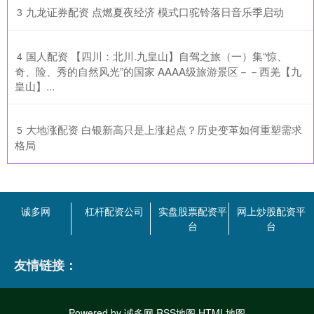
​九龙证券配资 点燃夏夜经济 模式口驼铃落日音乐季启动
3
​国人配资 【四川：北川.九皇山】自驾之旅（一）集“惊、
4
奇、险、秀的自然风光”的国家 AAAA级旅游景区－－西羌【九
皇山】...
​大地涨配资 白银新高只是上涨起点？历史变革如何重塑需求
5
格局
诚多网
杠杆配资公司
实盘股票配资平
网上炒股配资平
台
台
友情链接：
Powered by
诚多网
RSS地图
HTML地图