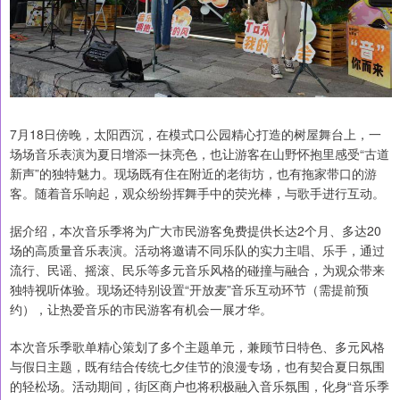
7月18日傍晚，太阳西沉，在模式口公园精心打造的树屋舞台上，一
场场音乐表演为夏日增添一抹亮色，也让游客在山野怀抱里感受“古道
新声”的独特魅力。现场既有住在附近的老街坊，也有拖家带口的游
客。随着音乐响起，观众纷纷挥舞手中的荧光棒，与歌手进行互动。
据介绍，本次音乐季将为广大市民游客免费提供长达2个月、多达20
场的高质量音乐表演。活动将邀请不同乐队的实力主唱、乐手，通过
流行、民谣、摇滚、民乐等多元音乐风格的碰撞与融合，为观众带来
独特视听体验。现场还特别设置“开放麦”音乐互动环节（需提前预
约），让热爱音乐的市民游客有机会一展才华。
本次音乐季歌单精心策划了多个主题单元，兼顾节日特色、多元风格
与假日主题，既有结合传统七夕佳节的浪漫专场，也有契合夏日氛围
的轻松场。活动期间，街区商户也将积极融入音乐氛围，化身“音乐季