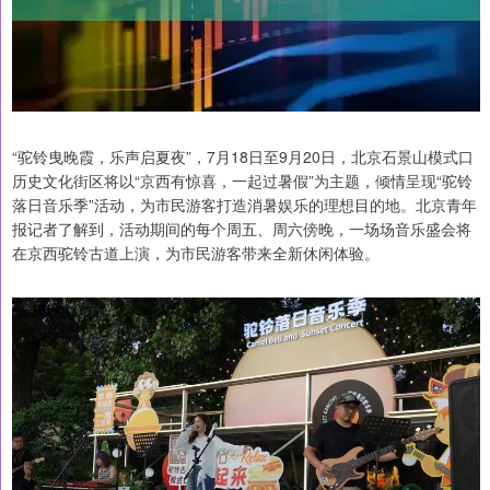
“驼铃曳晚霞，乐声启夏夜”，7月18日至9月20日，北京石景山模式口
历史文化街区将以“京西有惊喜，一起过暑假”为主题，倾情呈现“驼铃
落日音乐季”活动，为市民游客打造消暑娱乐的理想目的地。北京青年
报记者了解到，活动期间的每个周五、周六傍晚，一场场音乐盛会将
在京西驼铃古道上演，为市民游客带来全新休闲体验。