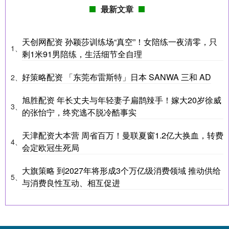
最新文章
天创网配资 孙颖莎训练场“真空”！女陪练一夜清零，只
1、
剩1米91男陪练，生活细节全自理
好策略配资 「东莞布雷斯特」日本 SANWA 三和 AD
2、
旭胜配资 年长丈夫与年轻妻子扁鹊辣手！嫁大20岁徐威
3、
的张怡宁，终究逃不脱冷酷事实
天津配资大本营 周省百万！曼联夏窗1.2亿大换血，转费
4、
会定欧冠生死局
大旗策略 到2027年将形成3个万亿级消费领域 推动供给
5、
与消费良性互动、相互促进