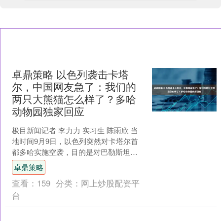
卓鼎策略 以色列袭击卡塔
尔，中国网友急了：我们的
两只大熊猫怎么样了？多哈
动物园独家回应
极目新闻记者 李力力 实习生 陈雨欣 当
地时间9月9日，以色列突然对卡塔尔首
都多哈实施空袭，目的是对巴勒斯坦伊
斯兰抵抗运动（哈马斯）高层成员进
卓鼎策略
行“精准打击”。袭....
查看：
159
分类：
网上炒股配资平
台