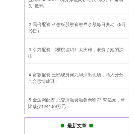
头_数码
​易倍配资 科创板股融资融券余额每日变动（9月
2
19日）
​引力配资 《樱桃琥珀》太灾难，浪费了她的演
3
技
​富敦配资 王鸥现身何九华演出现场，两人分分
4
合合恋情成谜！
​全达网配资 北交所融资融券余额77.62亿元，环
5
比减少1241.89万元
最新文章