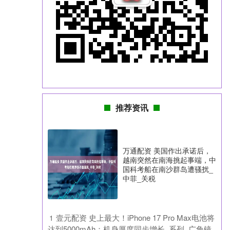
推荐资讯
万通配资 美国作出承诺后，
越南突然在南海挑起事端，中
国科考船在南沙群岛遭骚扰_
中菲_关税
​壹元配资 史上最大！iPhone 17 Pro Max电池将
1
达到5000mAh：机身厚度同步增长_系列_广角镜