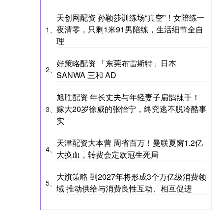
天创网配资 孙颖莎训练场“真空”！女陪练一
夜清零，只剩1米91男陪练，生活细节全自
1、
理
好策略配资 「东莞布雷斯特」日本
2、
SANWA 三和 AD
旭胜配资 年长丈夫与年轻妻子扁鹊辣手！
嫁大20岁徐威的张怡宁，终究逃不脱冷酷事
3、
实
天津配资大本营 周省百万！曼联夏窗1.2亿
4、
大换血，转费会定欧冠生死局
大旗策略 到2027年将形成3个万亿级消费领
5、
域 推动供给与消费良性互动、相互促进