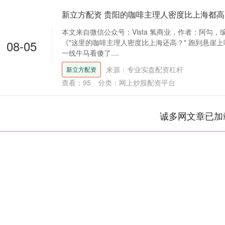
新立方配资 贵阳的咖啡主理人密度比上海都
本文来自微信公众号：Vista 氢商业，作者：阿勾
08-05
《"这里的咖啡主理人密度比上海还高？" 跑到悬崖
一线牛马看傻了....
来源：专业实盘配资杠杆
新立方配资
查看：
95
分类：
网上炒股配资平台
诚多网文章已加