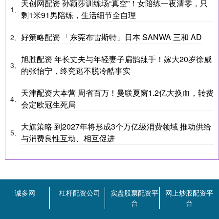
天创网配资 孙颖莎训练场“真空”！女陪练一夜清零，只
1、
剩1米91男陪练，生活细节全自理
好策略配资 「东莞布雷斯特」日本 SANWA 三和 AD
2、
旭胜配资 年长丈夫与年轻妻子扁鹊辣手！嫁大20岁徐威
3、
的张怡宁，终究逃不脱冷酷事实
天津配资大本营 周省百万！曼联夏窗1.2亿大换血，转费
4、
会定欧冠生死局
大旗策略 到2027年将形成3个万亿级消费领域 推动供给
5、
与消费良性互动、相互促进
诚多网
杠杆配资公司
实盘股票配资平
网上炒股配资平
台
台