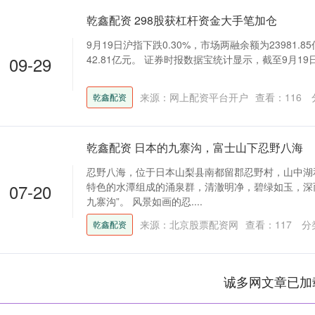
乾鑫配资 298股获杠杆资金大手笔加仓
9月19日沪指下跌0.30%，市场两融余额为23981.
09-29
42.81亿元。 证券时报数据宝统计显示，截至9月19日，
来源：网上配资平台开户
查看：
116
乾鑫配资
乾鑫配资 日本的九寨沟，富士山下忍野八海
忍野八海，位于日本山梨县南都留郡忍野村，山中湖
07-20
特色的水潭组成的涌泉群，清澈明净，碧绿如玉，深
九寨沟”。 风景如画的忍....
来源：北京股票配资网
查看：
117
分
乾鑫配资
诚多网文章已加