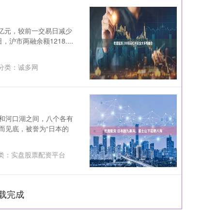
85亿元，较前一交易日减少
沪市两融余额1218....
分类：
诚多网
和河口湖之间，八个各有
而见底，被誉为“日本的
类：
实盘股票配资平台
载完成