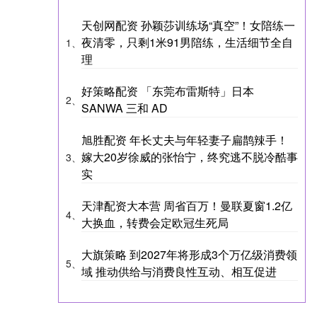
天创网配资 孙颖莎训练场“真空”！女陪练一
夜清零，只剩1米91男陪练，生活细节全自
1、
理
好策略配资 「东莞布雷斯特」日本
2、
SANWA 三和 AD
旭胜配资 年长丈夫与年轻妻子扁鹊辣手！
嫁大20岁徐威的张怡宁，终究逃不脱冷酷事
3、
实
天津配资大本营 周省百万！曼联夏窗1.2亿
4、
大换血，转费会定欧冠生死局
大旗策略 到2027年将形成3个万亿级消费领
5、
域 推动供给与消费良性互动、相互促进