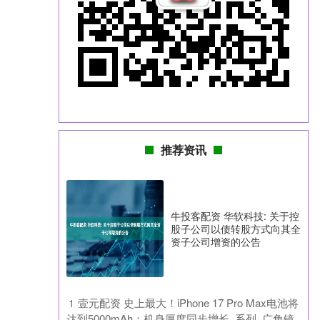
推荐资讯
牛投客配资 华软科技: 关于控
股子公司以债转股方式向其全
资子公司增资的公告
​壹元配资 史上最大！iPhone 17 Pro Max电池将
1
达到5000mAh：机身厚度同步增长_系列_广角镜