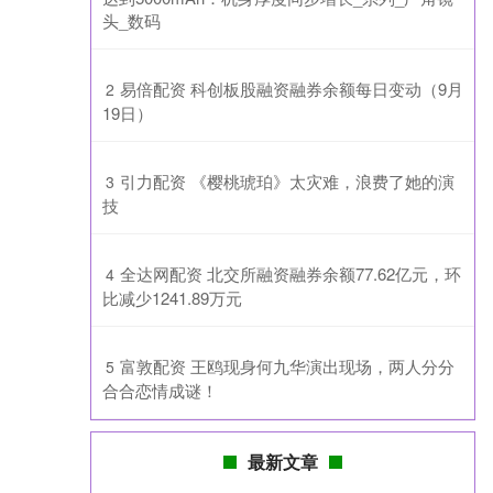
头_数码
​易倍配资 科创板股融资融券余额每日变动（9月
2
19日）
​引力配资 《樱桃琥珀》太灾难，浪费了她的演
3
技
​全达网配资 北交所融资融券余额77.62亿元，环
4
比减少1241.89万元
​富敦配资 王鸥现身何九华演出现场，两人分分
5
合合恋情成谜！
最新文章