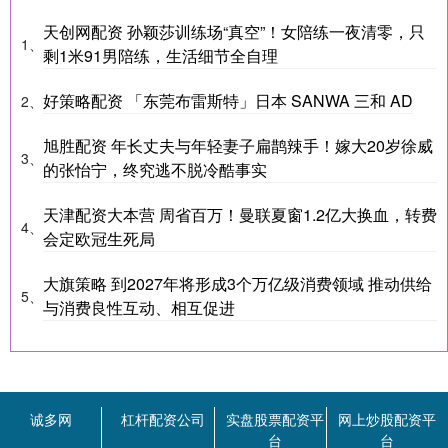
天创网配资 孙颖莎训练场“真空”！女陪练一夜清零，只
1、
剩1米91男陪练，生活细节全自理
好策略配资 「东莞布雷斯特」日本 SANWA 三和 AD
2、
旭胜配资 年长丈夫与年轻妻子扁鹊辣手！嫁大20岁徐威
3、
的张怡宁，终究逃不脱冷酷事实
天津配资大本营 周省百万！曼联夏窗1.2亿大换血，转费
4、
会定欧冠生死局
大旗策略 到2027年将形成3个万亿级消费领域 推动供给
5、
与消费良性互动、相互促进
诚多网
杠杆配资公司
实盘股票配资平
网上炒股配资平
台
台