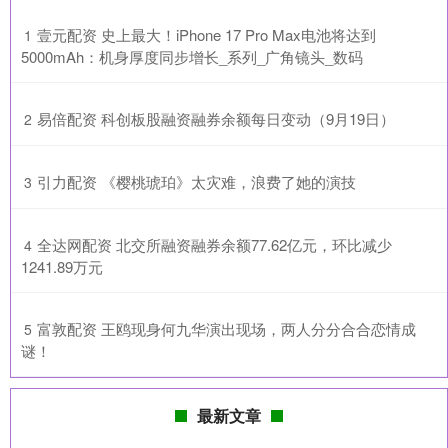
​壹元配资 史上最大！iPhone 17 Pro Max电池将达到
1
5000mAh：机身厚度同步增长_系列_广角镜头_数码
​易倍配资 科创板股融资融券余额每日变动（9月19日）
2
​引力配资 《樱桃琥珀》太灾难，浪费了她的演技
3
​全达网配资 北交所融资融券余额77.62亿元，环比减少
4
1241.89万元
​富敦配资 王鸥现身何九华演出现场，两人分分合合恋情成
5
谜！
最新文章