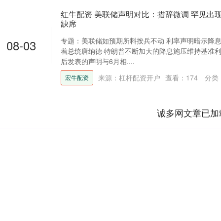
红牛配资 美联储声明对比：措辞微调 罕见出
缺席
专题：美联储如预期所料按兵不动 利率声明暗示降息
08-03
着总统唐纳德·特朗普不断加大的降息施压维持基准
后发表的声明与6月相....
来源：杠杆配资开户
查看：
174
分类
宏牛配资
诚多网文章已加