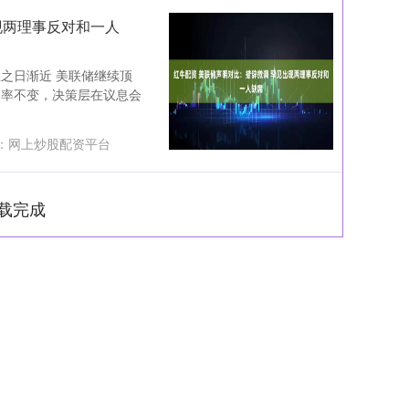
现两理事反对和一人
之日渐近 美联储继续顶
利率不变，决策层在议息会
：
网上炒股配资平台
载完成