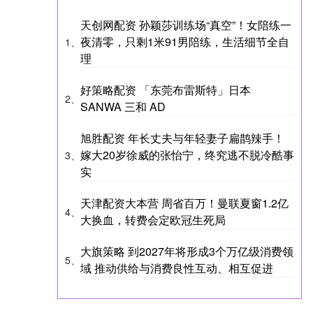
天创网配资 孙颖莎训练场“真空”！女陪练一
夜清零，只剩1米91男陪练，生活细节全自
1、
理
好策略配资 「东莞布雷斯特」日本
2、
SANWA 三和 AD
旭胜配资 年长丈夫与年轻妻子扁鹊辣手！
嫁大20岁徐威的张怡宁，终究逃不脱冷酷事
3、
实
天津配资大本营 周省百万！曼联夏窗1.2亿
4、
大换血，转费会定欧冠生死局
大旗策略 到2027年将形成3个万亿级消费领
5、
域 推动供给与消费良性互动、相互促进