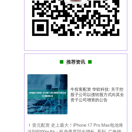
推荐资讯
牛投客配资 华软科技: 关于控
股子公司以债转股方式向其全
资子公司增资的公告
​壹元配资 史上最大！iPhone 17 Pro Max电池将
1
达到5000mAh：机身厚度同步增长_系列_广角镜