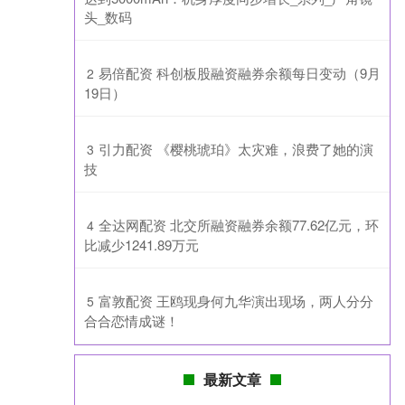
头_数码
​易倍配资 科创板股融资融券余额每日变动（9月
2
19日）
​引力配资 《樱桃琥珀》太灾难，浪费了她的演
3
技
​全达网配资 北交所融资融券余额77.62亿元，环
4
比减少1241.89万元
​富敦配资 王鸥现身何九华演出现场，两人分分
5
合合恋情成谜！
最新文章