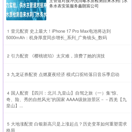
主管道对接冲洗消毒水质检测自来水荆门水
务水表安装服务鑫朗宸公司
​壹元配资 史上最大！iPhone 17 Pro Max电池将达到
1
5000mAh：机身厚度同步增长_系列_广角镜头_数码
​引力配资 《樱桃琥珀》太灾难，浪费了她的演技
2
​九龙证券配资 点燃夏夜经济 模式口驼铃落日音乐季启动
3
​国人配资 【四川：北川.九皇山】自驾之旅（一）集“惊、
4
奇、险、秀的自然风光”的国家 AAAA级旅游景区－－西羌【九
皇山】...
​大地涨配资 白银新高只是上涨起点？历史变革如何重塑需求
5
格局