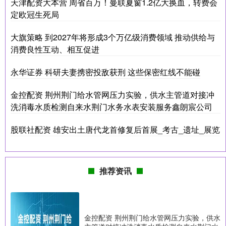
天津配资大本营 周省百万！曼联夏窗1.2亿大换血，转费会
定欧冠生死局
大旗策略 到2027年将形成3个万亿级消费领域 推动供给与
消费良性互动、相互促进
永华证券 科研夫妻携密投敌获刑 这些保密红线不能碰
金控配资 荆州荆门给水管网压力实验，供水主管道对接冲
洗消毒水质检测自来水荆门水务水表安装服务鑫朗宸公司
股联社配资 雄安出土唐代龙首修复后首展_考古_遗址_展览
推荐资讯
金控配资 荆州荆门给水管网压力实验，供水