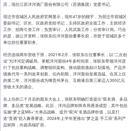
历，现任江苏洋河酒厂股份有限公司（苏酒集团）党委书记。
宿迁市宿城区人民政府官网显示，现年47岁的顾宇，为宿迁市宿城区
委副书记、区长、区政府党组书记，主持区政府全面工作，主抓经济
工作、招商引资工作；负责审计、人民武装工作；分管审计局。巧合
的是，据公开资料，张联东任洋河股份董事长前，亦曾于宿城区多个
单位担任重要职务。
经历连续两年营收下滑，2021年2月，张联东出任董事长，以“二次创
业”为洋河定调破局。掌舵洋河股份4年多时间里，张联东带领洋河进
行了包括重构战略、调整组织架构、推动股权激励计划落地、产品升
级换代等一系列改革创新。任内初期，洋河股份发展迅猛。在其上任
的第二年，洋河股份成为继贵州茅台、五粮液后第三家迈入300亿元
营收大关的酒企。
在上任的三个月后的股东大会上，张联东明确打造提出“双名酒、多品
牌、多品类”发展战略。此后，洋河品牌矩阵布局逐渐成型，其中包括
实施“梦之蓝M6+”大单品战略、提升“双沟”名酒品牌价值，以及打
造“贵酒”切入酱香赛道。2024年上半年更推出“梦之蓝·手工班”系列产
品矩阵，向超高端扩容。