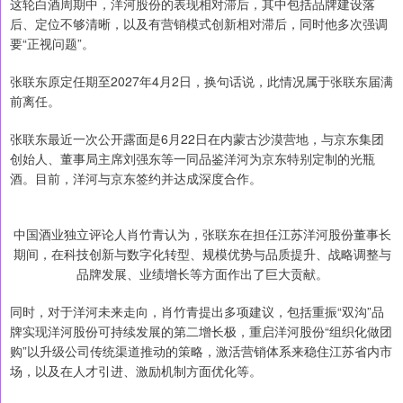
这轮白酒周期中，洋河股份的表现相对滞后，其中包括品牌建设落
后、定位不够清晰，以及有营销模式创新相对滞后，同时他多次强调
要“正视问题”。
张联东原定任期至2027年4月2日，换句话说，此情况属于张联东届满
前离任。
张联东最近一次公开露面是6月22日在内蒙古沙漠营地，与京东集团
创始人、董事局主席刘强东等一同品鉴洋河为京东特别定制的光瓶
酒。目前，洋河与京东签约并达成深度合作。
中国酒业独立评论人肖竹青认为，张联东在担任江苏洋河股份董事长
期间，在科技创新与数字化转型、规模优势与品质提升、战略调整与
品牌发展、业绩增长等方面作出了巨大贡献。
同时，对于洋河未来走向，肖竹青提出多项建议，包括重振“双沟”品
牌实现洋河股份可持续发展的第二增长极，重启洋河股份“组织化做团
购”以升级公司传统渠道推动的策略，激活营销体系来稳住江苏省内市
场，以及在人才引进、激励机制方面优化等。