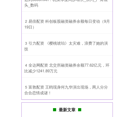
头_数码
​易倍配资 科创板股融资融券余额每日变动（9月
2
19日）
​引力配资 《樱桃琥珀》太灾难，浪费了她的演
3
技
​全达网配资 北交所融资融券余额77.62亿元，环
4
比减少1241.89万元
​富敦配资 王鸥现身何九华演出现场，两人分分
5
合合恋情成谜！
最新文章