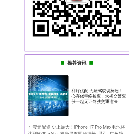
推荐资讯
利好优配 无证驾驶切莫违！
心存侥幸终被查，大桥交警查
获一起无证驾驶交通违法
​壹元配资 史上最大！iPhone 17 Pro Max电池将
1
达到5000mAh：机身厚度同步增长_系列_广角镜