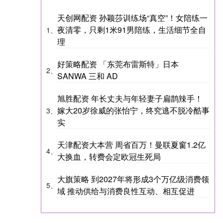
天创网配资 孙颖莎训练场“真空”！女陪练一
夜清零，只剩1米91男陪练，生活细节全自
1、
理
好策略配资 「东莞布雷斯特」日本
2、
SANWA 三和 AD
旭胜配资 年长丈夫与年轻妻子扁鹊辣手！
嫁大20岁徐威的张怡宁，终究逃不脱冷酷事
3、
实
天津配资大本营 周省百万！曼联夏窗1.2亿
4、
大换血，转费会定欧冠生死局
大旗策略 到2027年将形成3个万亿级消费领
5、
域 推动供给与消费良性互动、相互促进