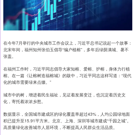
在今年7月举行的中央城市工作会议上，习近平总书记说起一个故事：
北宋年间，福州知州张伯玉倡导“编户植榕”，多年后绿荫满城、暑不
张盖。
在福州工作时，习近平同志倡导大家知榕、爱榕、护榕，身体力行植
榕。在一篇《让榕树造福榕城》的跋中，习近平同志这样写道：“现代
化的城市需要绿来点缀。”
城市中的树，增进着民生福祉，见证着发展变迁，也沉淀着历史文
化，寄托着浓浓乡愁。
数据显示，全国城市建成区的绿化覆盖率超过43%，人均公园绿地面
积已提升至15.91平方米。北京、上海、深圳等城市建成“千园之城”。
高质量绿化改善城市人居环境，不断提高人民群众生活品质。