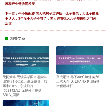
展和产业链协同发展
下一篇：
牛小散配资 老人把房子过户给小儿子养老，大儿子翻脸
不认人，3年后小儿子不管了，老人哭着找大儿子却被拒之门外：
活该
相关文章
无忧策略 无锡滨湖国资运营集
富成配资 零下30℃淬炼实力!
团发行1.6亿欧元高级债券，息
上汽大众ID. ERA 9X冬测解锁
票率2.9%，宁波银行
增程新标杆
(002142.SZ)无锡分行提供
SBLC_国际