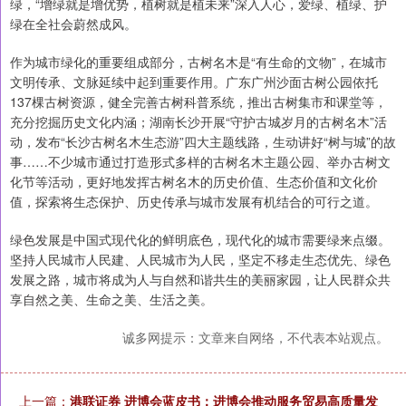
绿，“增绿就是增优势，植树就是植未来”深入人心，爱绿、植绿、护
绿在全社会蔚然成风。
作为城市绿化的重要组成部分，古树名木是“有生命的文物”，在城市
文明传承、文脉延续中起到重要作用。广东广州沙面古树公园依托
137棵古树资源，健全完善古树科普系统，推出古树集市和课堂等，
充分挖掘历史文化内涵；湖南长沙开展“守护古城岁月的古树名木”活
动，发布“长沙古树名木生态游”四大主题线路，生动讲好“树与城”的故
事……不少城市通过打造形式多样的古树名木主题公园、举办古树文
化节等活动，更好地发挥古树名木的历史价值、生态价值和文化价
值，探索将生态保护、历史传承与城市发展有机结合的可行之道。
绿色发展是中国式现代化的鲜明底色，现代化的城市需要绿来点缀。
坚持人民城市人民建、人民城市为人民，坚定不移走生态优先、绿色
发展之路，城市将成为人与自然和谐共生的美丽家园，让人民群众共
享自然之美、生命之美、生活之美。
诚多网提示：文章来自网络，不代表本站观点。
上一篇：
港联证券 进博会蓝皮书：进博会推动服务贸易高质量发