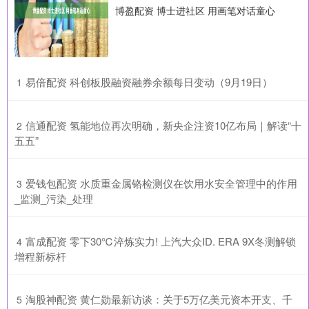
博盈配资 博士进社区 用画笔对话童心
​易倍配资 科创板股融资融券余额每日变动（9月19日）
1
​信通配资 氢能地位再次明确，新央企注资10亿布局｜解读“十
2
五五”
​爱钱包配资 水质重金属铬检测仪在饮用水安全管理中的作用
3
_监测_污染_处理
​富成配资 零下30℃淬炼实力! 上汽大众ID. ERA 9X冬测解锁
4
增程新标杆
​淘股神配资 黄仁勋最新访谈：关于5万亿美元资本开支、千
5