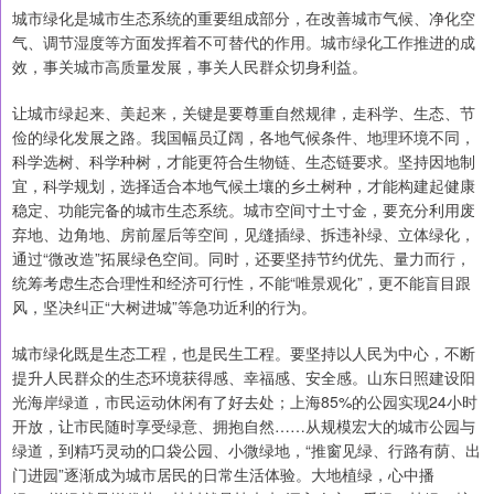
城市绿化是城市生态系统的重要组成部分，在改善城市气候、净化空
气、调节湿度等方面发挥着不可替代的作用。城市绿化工作推进的成
效，事关城市高质量发展，事关人民群众切身利益。
让城市绿起来、美起来，关键是要尊重自然规律，走科学、生态、节
俭的绿化发展之路。我国幅员辽阔，各地气候条件、地理环境不同，
科学选树、科学种树，才能更符合生物链、生态链要求。坚持因地制
宜，科学规划，选择适合本地气候土壤的乡土树种，才能构建起健康
稳定、功能完备的城市生态系统。城市空间寸土寸金，要充分利用废
弃地、边角地、房前屋后等空间，见缝插绿、拆违补绿、立体绿化，
通过“微改造”拓展绿色空间。同时，还要坚持节约优先、量力而行，
统筹考虑生态合理性和经济可行性，不能“唯景观化”，更不能盲目跟
风，坚决纠正“大树进城”等急功近利的行为。
城市绿化既是生态工程，也是民生工程。要坚持以人民为中心，不断
提升人民群众的生态环境获得感、幸福感、安全感。山东日照建设阳
光海岸绿道，市民运动休闲有了好去处；上海85%的公园实现24小时
开放，让市民随时享受绿意、拥抱自然……从规模宏大的城市公园与
绿道，到精巧灵动的口袋公园、小微绿地，“推窗见绿、行路有荫、出
门进园”逐渐成为城市居民的日常生活体验。大地植绿，心中播