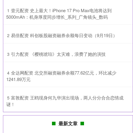
​壹元配资 史上最大！iPhone 17 Pro Max电池将达到
1
5000mAh：机身厚度同步增长_系列_广角镜头_数码
​易倍配资 科创板股融资融券余额每日变动（9月19日）
2
​引力配资 《樱桃琥珀》太灾难，浪费了她的演技
3
​全达网配资 北交所融资融券余额77.62亿元，环比减少
4
1241.89万元
​富敦配资 王鸥现身何九华演出现场，两人分分合合恋情成
5
谜！
最新文章