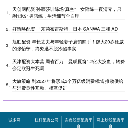
天创网配资 孙颖莎训练场“真空”！女陪练一夜清零，只
1、
剩1米91男陪练，生活细节全自理
好策略配资 「东莞布雷斯特」日本 SANWA 三和 AD
2、
旭胜配资 年长丈夫与年轻妻子扁鹊辣手！嫁大20岁徐威
3、
的张怡宁，终究逃不脱冷酷事实
天津配资大本营 周省百万！曼联夏窗1.2亿大换血，转费
4、
会定欧冠生死局
大旗策略 到2027年将形成3个万亿级消费领域 推动供给
5、
与消费良性互动、相互促进
诚多网
杠杆配资公司
实盘股票配资平
网上炒股配资平
台
台