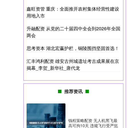
鑫旺资管 重庆：全面推开农村集体经营性建设
用地入市
升融配资 从党的二十届四中全会到2026年全国
两会
思考资本 湖北宏赢护栏，铜陵围挡坚固首选！
汇丰鸿利配资 雄安古州城遗址考古成果展在京
揭幕_李贺_新华社_唐代龙
推荐资讯
钱程策略配资 无人机黑飞最
高可拘10天 违规飞行受严惩