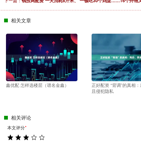
下一篇：
钱投网配资 一天消耗8斤米、 一顿吃30个鸡蛋……16个外
相关文章
鑫优配 怎样选楼层（谱名金鑫）
正好配资 “背调”的真相
且侵犯隐私
相关评论
本文评分
*