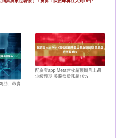
甥又到舅舅家过暑假了！舅舅：队伍即将壮大到19个
配资宝app Meta营收超预期且上调
业绩预期 美股盘后涨超10%
：鸡肋、昂贵