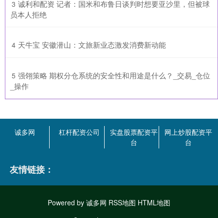
​诚利和配资 记者：国米和布鲁日谈判时想要亚沙里，但被球
3
员本人拒绝
​天牛宝 安徽潜山：文旅新业态激发消费新动能
4
​强翎策略 期权分仓系统的安全性和用途是什么？_交易_仓位
5
_操作
诚多网
杠杆配资公司
实盘股票配资平
网上炒股配资平
台
台
友情链接：
Powered by
诚多网
RSS地图
HTML地图