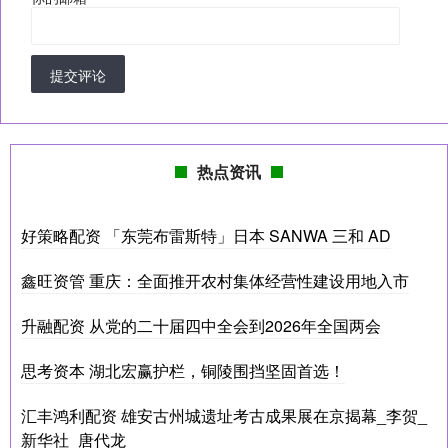
提交评论
热点资讯
好策略配资 「东莞布雷斯特」日本 SANWA 三和 AD
鑫旺资管 重庆：全面推开农村集体经营性建设用地入市
升融配资 从党的二十届四中全会到2026年全国两会
思考资本 湖北宏赢护栏，铜陵围挡坚固首选！
汇丰鸿利配资 雄安古州城遗址考古成果展在京揭幕_李贺_
新华社_唐代龙