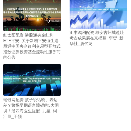
汇丰鸿利配资 雄安古州城遗址
红太阳配资 港股通央企红利
考古成果展在京揭幕_李贺_新
ETF平安: 关于新增平安恒生港
华社_唐代龙
股通中国央企红利交易型开放式
指数证券投资基金流动性服务商
的公告
瑞银网配资 孩子说话晚、表达
差？警惕早期语言障碍的5大困
境！潘四海医生提醒_儿童_词
汇量_干预